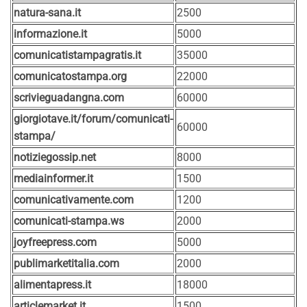
natura-sana.it
2500
informazione.it
5000
comunicatistampagratis.it
35000
comunicatostampa.org
22000
scrivieguadangna.com
60000
giorgiotave.it/forum/comunicati-
60000
stampa/
notiziegossip.net
8000
mediainformer.it
1500
comunicativamente.com
1200
comunicati-stampa.ws
2000
joyfreepress.com
5000
publimarketitalia.com
2000
alimentapress.it
18000
articlemarket.it
1500