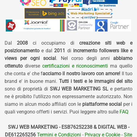
Dal
2008
ci occupiamo di
creazione siti web e
posizionamento
e dal
2011
di
incremento followers like e
views per ogni social
. Nel corso degli anni
abbiamo
ottenuto
diverse
certificazioni e riconoscimenti
ma quello
che conta e' che f
acciamo il nostro lavoro con amore!
Il tuo
brand e' in buone mani.
Tutti i testi e le immagini del sito
sono di proprietà di
SWJ WEB MARKETING SL
e pertanto
ne è proibito l'utilizzo non espressamente autorizzato. Non
siamo in alcun modo affiliati con le
piattaforme social
per i
quali vengono offerti i servizi. Puoi leggere altro sulle
FAQ
SWJ WEB MARKETING - ESB76252238 & DIGITAL WEB -
DE612265256
Termini e Condizioni
-
Privacy e Cookie
-
Site