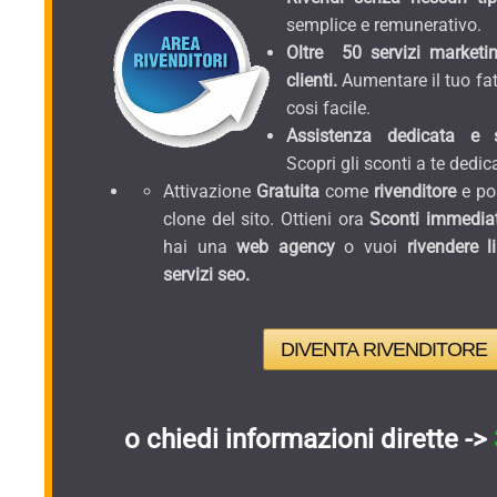
semplice e remunerativo.
Oltre 50 servizi marketin
clienti.
Aumentare il tuo fat
cosi facile.
Assistenza dedicata e sc
Scopri gli sconti a te dedica
Attivazione
Gratuita
come
rivenditore
e pos
clone del sito. Ottieni ora
Sconti immediat
hai una
web agency
o vuoi
rivendere l
servizi seo.
DIVENTA RIVENDITORE
o chiedi informazioni dirette ->