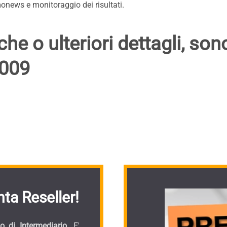
news e monitoraggio dei risultati.
he o ulteriori dettagli, son
0009
ta Reseller!
 di Intermediario.
E'