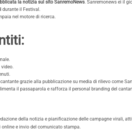
bblicata la notizia sul sito SanremoNews
. Sanremonews eì il gio
i
durante il Festival.
mpaia nel motore di ricerca.
titi:
nale.
 video.
enuti.
el cantante grazie alla pubblicazione su media di rilievo come 
limenta il passaparola e rafforza il personal branding del cantan
zione della notizia e pianificazione delle campagne virali, atti
online e invio del comunicato stampa.