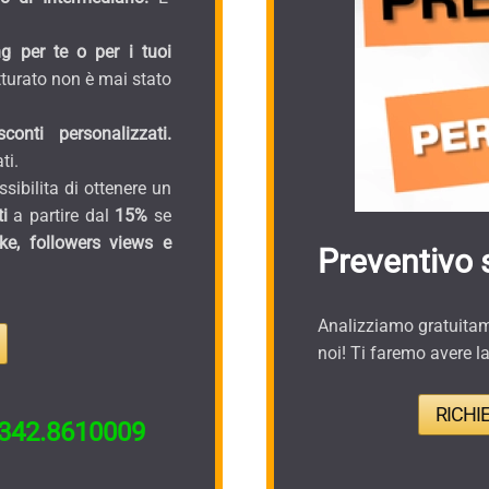
g per te o per i tuoi
turato non è mai stato
onti personalizzati.
ti.
sibilita di ottenere un
i
a partire dal
15%
se
ike, followers views e
Preventivo 
Analizziamo gratuitame
noi! Ti faremo avere l
RICHI
342.8610009