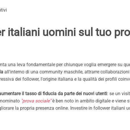
tivi
 italiani uomini sul tuo pro
ta una leva fondamentale per chiunque voglia emergere su quest
da
all'interno di una community maschile, attrarre collaborazioni 
siva dei follower, l'origine italiana e la qualità dei profili coin
aumentare il tasso di fiducia da parte dei nuovi utenti
: se un vis
 denominato
"prova sociale"
è ben noto in ambito digitale e viene 
are la propria presenza online. Investire in follower italiani uom