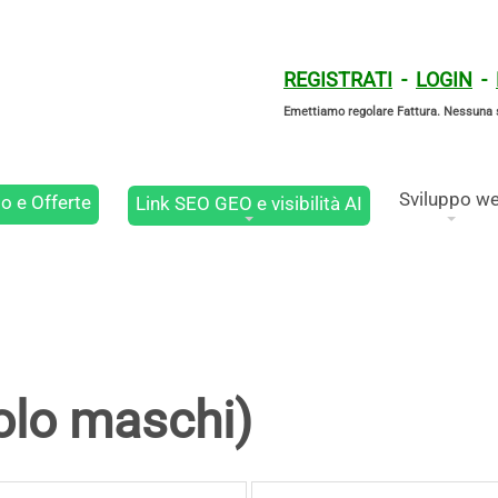
REGISTRATI
-
LOGIN
-
Emettiamo regolare Fattura. Nessuna 
Sviluppo w
o e Offerte
Link SEO GEO e visibilità AI
solo maschi)