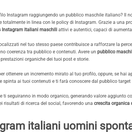
filo Instagram raggiungendo un pubblico maschile italiano? Il nos
 totalmente in linea con le policy di Instagram. Grazie a una pro
 Instagram italiani maschili
attivi e autentici, capaci di aumenta
alizzati nel tuo stesso paese contribuisce a rafforzare la percezi
trano coerenza tra pubblico e contenuti. Avere un
pubblico maschil
restazioni organiche dei tuoi post e storie.
er ottenere un incremento mirato al tuo profilo, oppure, se hai ap
spinta ai tuoi contenuti e ti farà conoscere dal pubblico target 
che ti seguiranno in modo organico, generando valore aggiunto c
 risultati di ricerca del social, favorendo una
crescita organica 
gram italiani uomini spont