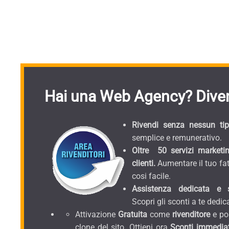
Hai una Web Agency? Diven
Rivendi senza nessun tipo
semplice e remunerativo.
Oltre 50 servizi marketin
clienti.
Aumentare il tuo fat
cosi facile.
Assistenza dedicata e sc
Scopri gli sconti a te dedica
Attivazione
Gratuita
come
rivenditore
e pos
clone del sito. Ottieni ora
Sconti immediat