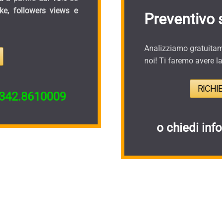
ike, followers views e
Preventivo 
Analizziamo gratuitame
noi! Ti faremo avere l
RICHI
342.8610009
o chiedi inf