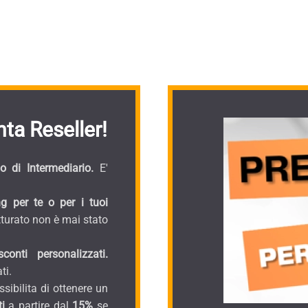
ta Reseller!
 di Intermediario.
E'
g per te o per i tuoi
turato non è mai stato
onti personalizzati.
ti.
sibilita di ottenere un
i
a partire dal
15%
se