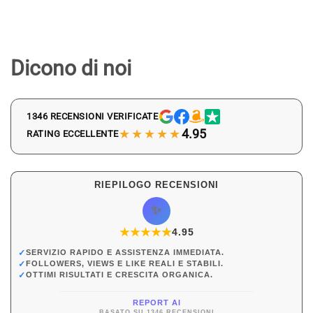
Dicono di noi
1346 RECENSIONI VERIFICATE
★★★★★
4.95
RATING ECCELLENTE
RIEPILOGO RECENSIONI
✨
★
★
★
★
★
★
4.95
✓
SERVIZIO RAPIDO E ASSISTENZA IMMEDIATA.
✓
FOLLOWERS, VIEWS E LIKE REALI E STABILI.
✓
OTTIMI RISULTATI E CRESCITA ORGANICA.
REPORT AI
BASATO SU 1346 RECENSIONI