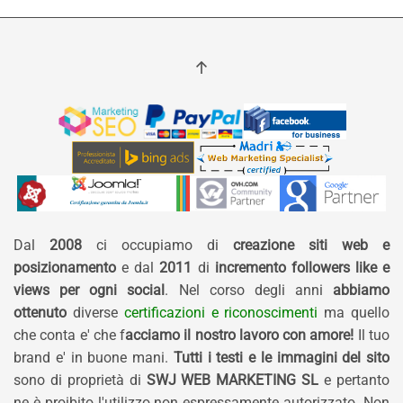
Dal
2008
ci occupiamo di
creazione siti web e
posizionamento
e dal
2011
di
incremento followers like e
views per ogni social
. Nel corso degli anni
abbiamo
ottenuto
diverse
certificazioni e riconoscimenti
ma quello
che conta e' che f
acciamo il nostro lavoro con amore!
Il tuo
brand e' in buone mani.
Tutti i testi e le immagini del sito
sono di proprietà di
SWJ WEB MARKETING SL
e pertanto
ne è proibito l'utilizzo non espressamente autorizzato. Non