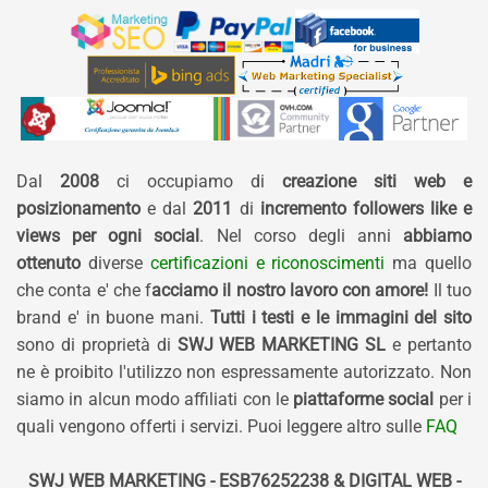
Dal
2008
ci occupiamo di
creazione siti web e
posizionamento
e dal
2011
di
incremento followers like e
views per ogni social
. Nel corso degli anni
abbiamo
ottenuto
diverse
certificazioni e riconoscimenti
ma quello
che conta e' che f
acciamo il nostro lavoro con amore!
Il tuo
brand e' in buone mani.
Tutti i testi e le immagini del sito
sono di proprietà di
SWJ WEB MARKETING SL
e pertanto
ne è proibito l'utilizzo non espressamente autorizzato. Non
siamo in alcun modo affiliati con le
piattaforme social
per i
quali vengono offerti i servizi. Puoi leggere altro sulle
FAQ
SWJ WEB MARKETING - ESB76252238 & DIGITAL WEB -