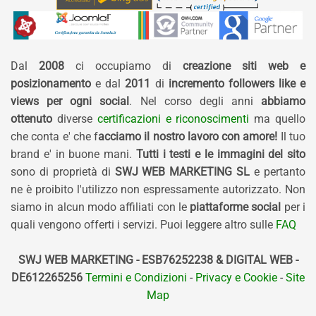
Dal
2008
ci occupiamo di
creazione siti web e
posizionamento
e dal
2011
di
incremento followers like e
views per ogni social
. Nel corso degli anni
abbiamo
ottenuto
diverse
certificazioni e riconoscimenti
ma quello
che conta e' che f
acciamo il nostro lavoro con amore!
Il tuo
brand e' in buone mani.
Tutti i testi e le immagini del sito
sono di proprietà di
SWJ WEB MARKETING SL
e pertanto
ne è proibito l'utilizzo non espressamente autorizzato. Non
siamo in alcun modo affiliati con le
piattaforme social
per i
quali vengono offerti i servizi. Puoi leggere altro sulle
FAQ
SWJ WEB MARKETING - ESB76252238 & DIGITAL WEB -
DE612265256
Termini e Condizioni
-
Privacy e Cookie
-
Site
Map