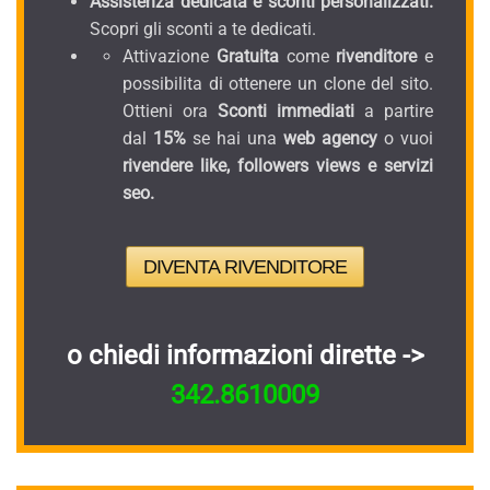
Assistenza dedicata e sconti personalizzati.
Scopri gli sconti a te dedicati.
Attivazione
Gratuita
come
rivenditore
e
possibilita di ottenere un clone del sito.
Ottieni ora
Sconti immediati
a partire
dal
15%
se hai una
web agency
o vuoi
rivendere like, followers views e servizi
seo.
DIVENTA RIVENDITORE
o chiedi informazioni dirette ->
342.8610009