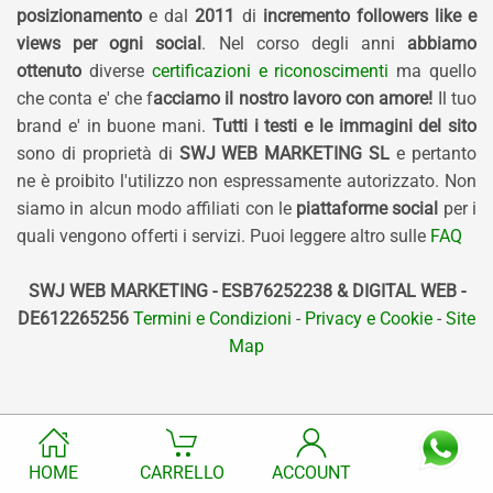
posizionamento
e dal
2011
di
incremento followers like e
views per ogni social
. Nel corso degli anni
abbiamo
ottenuto
diverse
certificazioni e riconoscimenti
ma quello
che conta e' che f
acciamo il nostro lavoro con amore!
Il tuo
brand e' in buone mani.
Tutti i testi e le immagini del sito
sono di proprietà di
SWJ WEB MARKETING SL
e pertanto
ne è proibito l'utilizzo non espressamente autorizzato. Non
siamo in alcun modo affiliati con le
piattaforme social
per i
quali vengono offerti i servizi. Puoi leggere altro sulle
FAQ
SWJ WEB MARKETING - ESB76252238 & DIGITAL WEB -
DE612265256
Termini e Condizioni
-
Privacy e Cookie
-
Site
Map
HOME
CARRELLO
ACCOUNT