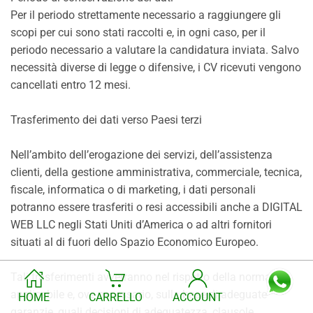
Per il periodo strettamente necessario a raggiungere gli
scopi per cui sono stati raccolti e, in ogni caso, per il
periodo necessario a valutare la candidatura inviata. Salvo
necessità diverse di legge o difensive, i CV ricevuti vengono
cancellati entro 12 mesi.
Trasferimento dei dati verso Paesi terzi
Nell’ambito dell’erogazione dei servizi, dell’assistenza
clienti, della gestione amministrativa, commerciale, tecnica,
fiscale, informatica o di marketing, i dati personali
potranno essere trasferiti o resi accessibili anche a DIGITAL
WEB LLC negli Stati Uniti d’America o ad altri fornitori
situati al di fuori dello Spazio Economico Europeo.
Tali trasferimenti avverranno nel rispetto della normativa
applicabile e, ove necessario, sulla base di adeguate
HOME
CARRELLO
ACCOUNT
garanzie, quali decisioni di adeguatezza, clausole