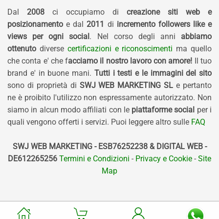
Dal
2008
ci occupiamo di
creazione siti web e
posizionamento
e dal
2011
di
incremento followers like e
views per ogni social
. Nel corso degli anni
abbiamo
ottenuto
diverse
certificazioni e riconoscimenti
ma quello
che conta e' che f
acciamo il nostro lavoro con amore!
Il tuo
brand e' in buone mani.
Tutti i testi e le immagini del sito
sono di proprietà di
SWJ WEB MARKETING SL
e pertanto
ne è proibito l'utilizzo non espressamente autorizzato. Non
siamo in alcun modo affiliati con le
piattaforme social
per i
quali vengono offerti i servizi. Puoi leggere altro sulle
FAQ
SWJ WEB MARKETING - ESB76252238 & DIGITAL WEB -
DE612265256
Termini e Condizioni
-
Privacy e Cookie
-
Site
Map