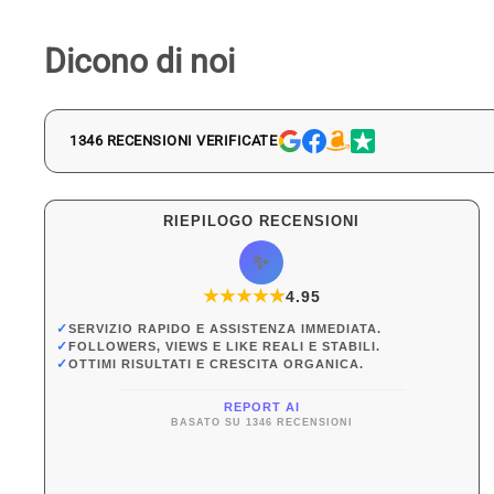
Dicono di noi
1346 RECENSIONI VERIFICATE
RIEPILOGO RECENSIONI
✨
★
★
★
★
★
★
4.95
✓
SERVIZIO RAPIDO E ASSISTENZA IMMEDIATA.
✓
FOLLOWERS, VIEWS E LIKE REALI E STABILI.
✓
OTTIMI RISULTATI E CRESCITA ORGANICA.
REPORT AI
BASATO SU 1346 RECENSIONI