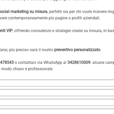
social marketing su misura
, perfetti sia per chi vuole ricevere mig
uovere contemporaneamente più pagine o profili aziendali.
enti VIP
, offrendo consulenze e strategie create su misura, in bas
darai, più preciso sarà il nostro
preventivo personalizzato
.
7478543
o contattaci via WhatsApp al
3428610009
: alcune ca
in modo chiaro e professionale.