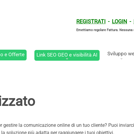
REGISTRATI
-
LOGIN
-
Emettiamo regolare Fattura. Nessuna 
Sviluppo w
o e Offerte
Link SEO GEO e visibilità AI
izzato
r gestire la comunicazione online di un tuo cliente? Puoi inviarc
la soluzione più adatta per raggiungere i tuoi obiettivi.