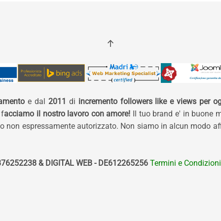
namento
e dal
2011
di
incremento followers like e views per og
 f
acciamo il nostro lavoro con amore!
Il tuo brand e' in buone 
izzo non espressamente autorizzato. Non siamo in alcun modo affi
76252238 & DIGITAL WEB - DE612265256
Termini e Condizioni