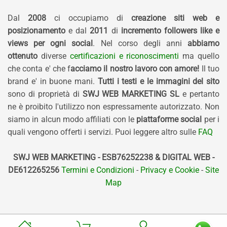
Dal
2008
ci occupiamo di
creazione siti web e
posizionamento
e dal
2011
di
incremento followers like e
views per ogni social
. Nel corso degli anni
abbiamo
ottenuto
diverse
certificazioni e riconoscimenti
ma quello
che conta e' che f
acciamo il nostro lavoro con amore!
Il tuo
brand e' in buone mani.
Tutti i testi e le immagini del sito
sono di proprietà di
SWJ WEB MARKETING SL
e pertanto
ne è proibito l'utilizzo non espressamente autorizzato. Non
siamo in alcun modo affiliati con le
piattaforme social
per i
quali vengono offerti i servizi. Puoi leggere altro sulle
FAQ
SWJ WEB MARKETING - ESB76252238 & DIGITAL WEB -
DE612265256
Termini e Condizioni
-
Privacy e Cookie
-
Site
Map