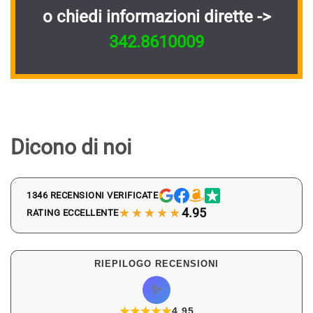
o chiedi informazioni dirette ->
342.8610009
Dicono di noi
1346 RECENSIONI VERIFICATE
★★★★★
4.95
RATING ECCELLENTE
RIEPILOGO RECENSIONI
✨
★
★
★
★
★
★
4.95