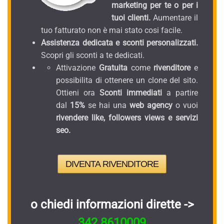
marketing per te o per i
tuoi clienti.
Aumentare il
tuo fatturato non è mai stato cosi facile.
Assistenza dedicata e sconti personalizzati.
Scopri gli sconti a te dedicati.
Attivazione
Gratuita
come
rivenditore
e
possibilita di ottenere un clone del sito.
Ottieni ora
Sconti immediati
a partire
dal
15%
se hai una
web agency
o vuoi
rivendere like, followers views e servizi
seo.
DIVENTA RIVENDITORE
o chiedi informazioni dirette ->
342.8610009