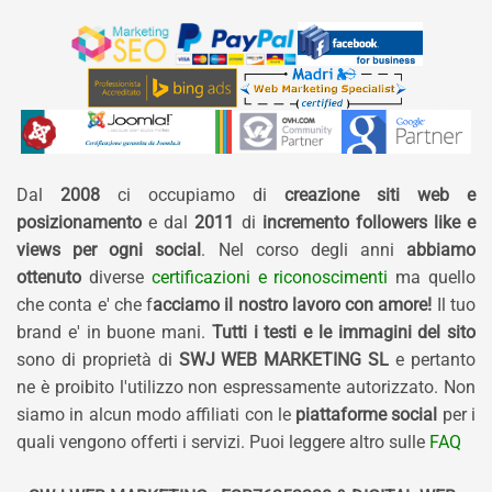
Dal
2008
ci occupiamo di
creazione siti web e
posizionamento
e dal
2011
di
incremento followers like e
views per ogni social
. Nel corso degli anni
abbiamo
ottenuto
diverse
certificazioni e riconoscimenti
ma quello
che conta e' che f
acciamo il nostro lavoro con amore!
Il tuo
brand e' in buone mani.
Tutti i testi e le immagini del sito
sono di proprietà di
SWJ WEB MARKETING SL
e pertanto
ne è proibito l'utilizzo non espressamente autorizzato. Non
siamo in alcun modo affiliati con le
piattaforme social
per i
quali vengono offerti i servizi. Puoi leggere altro sulle
FAQ