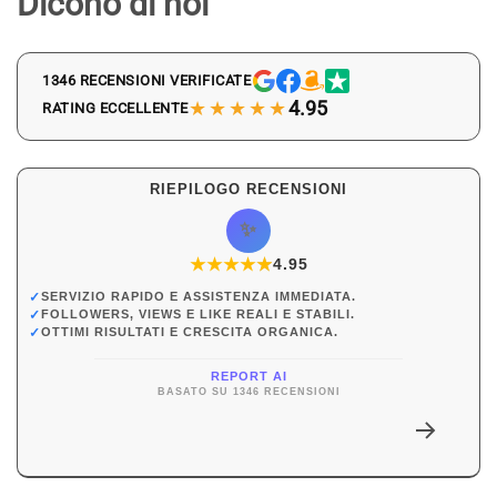
Dicono di noi
1346 RECENSIONI VERIFICATE
★★★★★
4.95
RATING ECCELLENTE
RIEPILOGO RECENSIONI
✨
★
★
★
★
★
★
4.95
✓
SERVIZIO RAPIDO E ASSISTENZA IMMEDIATA.
✓
FOLLOWERS, VIEWS E LIKE REALI E STABILI.
✓
OTTIMI RISULTATI E CRESCITA ORGANICA.
REPORT AI
BASATO SU 1346 RECENSIONI