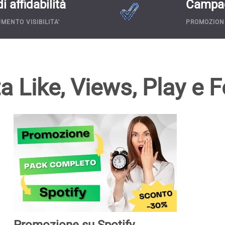
 affidabilità
Campag
MENTO VISIBILITA'
PROMOZION
ta Like, Views, Play e
Promozione su Spotify