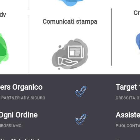
Cr
dv
Comunicati stampa
wers Organico
Target 
 PARTNER ADV SICURO
CRESCITA G
Ogni Ordine
Assiste
IMBORSIAMO
PUOI CONTA