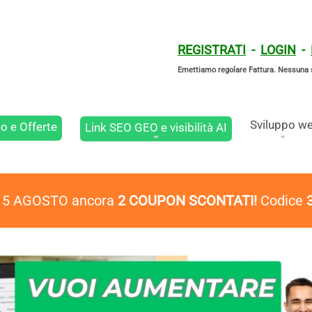
REGISTRATI
-
LOGIN
-
Emettiamo regolare Fattura. Nessuna 
Sviluppo w
o e Offerte
Link SEO GEO e visibilità AI
l 5 AGOSTO ancora
2 COUPON SCONTATI!
Codice