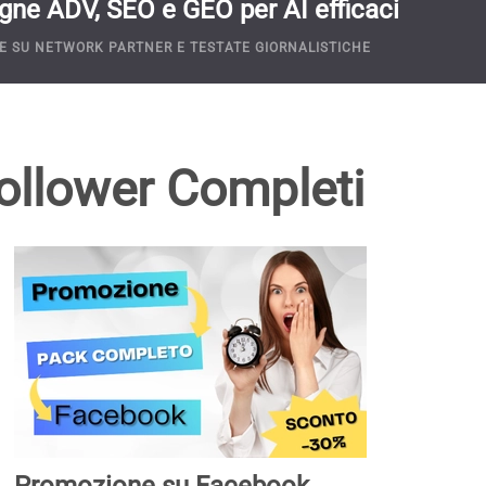
ne ADV, SEO e GEO per AI efficaci
E SU NETWORK PARTNER E TESTATE GIORNALISTICHE
 Follower Completi
Promozione su Facebook