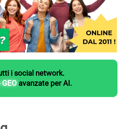
utti
i
social
network.
e GEO
avanzate per AI.
ng