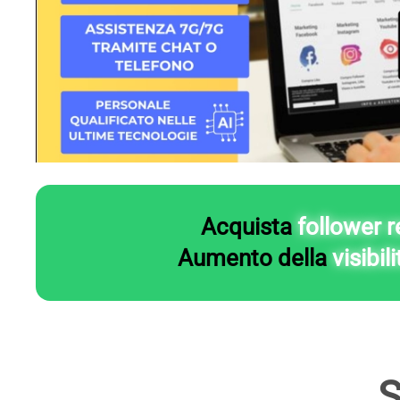
Acquista
follower
r
Aumento
della
visibil
S