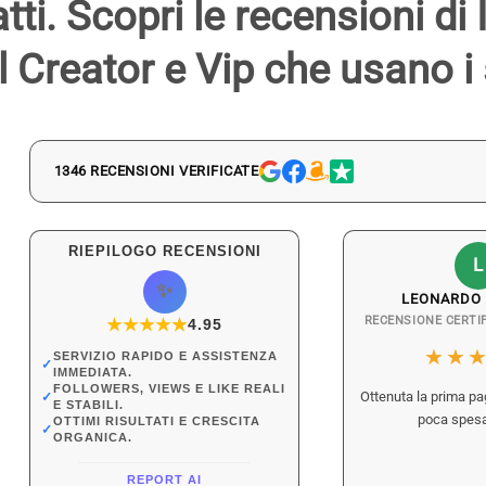
atti. Scopri le recensioni di
l Creator e Vip che usano i 
1346 RECENSIONI VERIFICATE
RIEPILOGO RECENSIONI
L
✨
LEONARDO 
RECENSIONE CERTI
★
★
★
★
★
★
4.95
★★
SERVIZIO RAPIDO E ASSISTENZA
Sofia Migliore
Adriano Campanile
Luc
✓
IMMEDIATA.
FOLLOWERS, VIEWS E LIKE REALI
Influencer e Blogger
Cantautore e Influencer
Ce
Ottenuta la prima pa
✓
E STABILI.
poca spesa
OTTIMI RISULTATI E CRESCITA
@sofia**mig***
@ad***anoca***e
inf
✓
ORGANICA.
★★★★
★
★★★★★
★
REPORT AI