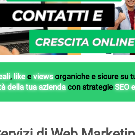
eali
,
like
e
views
organiche e sicure
su
t
ità della tua azienda
con
strategie
SEO 
ervizi di Web Marketi