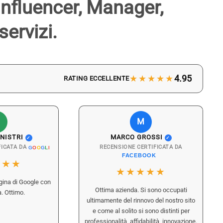
 Influencer, Manager,
servizi.
★★★★★
4.95
RATING ECCELLENTE
M
NISTRI
MARCO GROSSI
✓
✓
FICATA DA
RECENSIONE CERTIFICATA DA
G
O
O
G
L
E
FACEBOOK
★★★
a Del Debbio
Arianna Bassi
★★★★★
o Ecommerce
Titolare agenzia di moda
gina di Google con
Ottima azienda. Si sono occupati
. Ottimo.
o@gol***oose.**
arian**ss@milanom**.it
ultimamente del rinnovo del nostro sito
★★★★
★★★★★
e come al solito si sono distinti per
professionalità, affidabilità, innovazione.