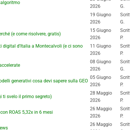
'algoritmo
2026
G.
19 Giugno
Scri
2026
G.
15 Giugno
Scri
ché (e come risolvere, gratis)
2026
P.
 digital d'Italia a Montecalvoli (e ci sono
11 Giugno
Scri
2026
P.
08 Giugno
Scri
accelerate
2026
G.
05 Giugno
Scri
modelli generativi cosa devi sapere sulla GEO
2026
P.
28 Maggio
Scri
 ti svelo il primo segreto)
2026
P.
26 Maggio
Scri
 con ROAS 5,32x in 6 mesi
2026
P.
26 Maggio
Scri
iews