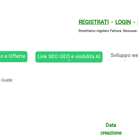
REGISTRATI
-
LOGIN
-
Emettiamo regolare Fattura. Nessuna 
Sviluppo w
o e Offerte
Link SEO GEO e visibilità AI
e Guide
Data
creazione