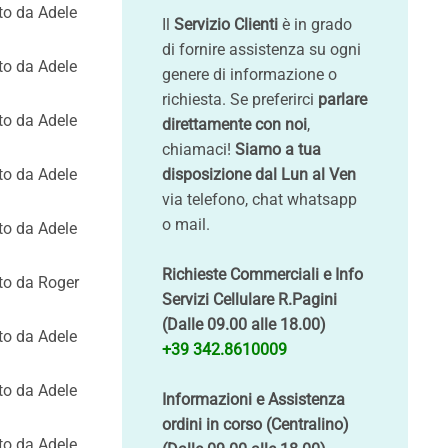
tto da Adele
Il
Servizio Clienti
è in grado
di fornire assistenza su ogni
tto da Adele
genere di informazione o
richiesta. Se preferirci
parlare
tto da Adele
direttamente con noi
,
chiamaci!
Siamo a tua
tto da Adele
disposizione dal Lun al Ven
via telefono, chat whatsapp
o mail.
tto da Adele
Richieste Commerciali e Info
tto da Roger
Servizi Cellulare R.Pagini
(Dalle 09.00 alle 18.00)
tto da Adele
+39 342.8610009
tto da Adele
Informazioni e Assistenza
ordini in corso (Centralino)
tto da Adele