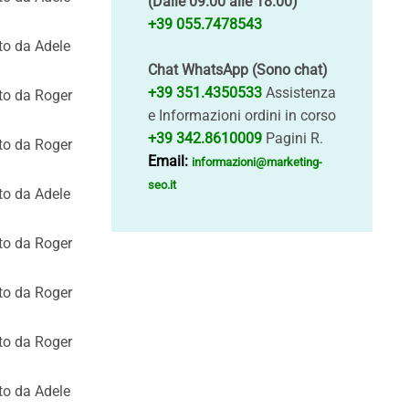
(Dalle 09.00 alle 18.00)
+39 055.7478543
tto da Adele
Chat WhatsApp (Sono chat)
+39 351.4350533
Assistenza
tto da Roger
e Informazioni ordini in corso
+39 342.8610009
Pagini R.
tto da Roger
Email:
informazioni@marketing-
seo.it
tto da Adele
tto da Roger
tto da Roger
tto da Roger
tto da Adele