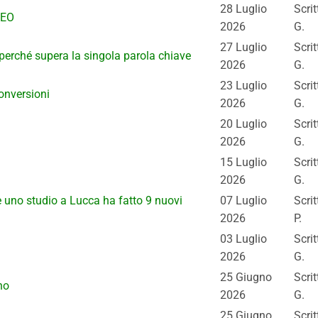
28 Luglio
Scri
SEO
2026
G.
27 Luglio
Scri
perché supera la singola parola chiave
2026
G.
23 Luglio
Scri
onversioni
2026
G.
20 Luglio
Scri
2026
G.
15 Luglio
Scri
2026
G.
e uno studio a Lucca ha fatto 9 nuovi
07 Luglio
Scri
2026
P.
03 Luglio
Scri
2026
G.
25 Giugno
Scri
no
2026
G.
25 Giugno
Scri