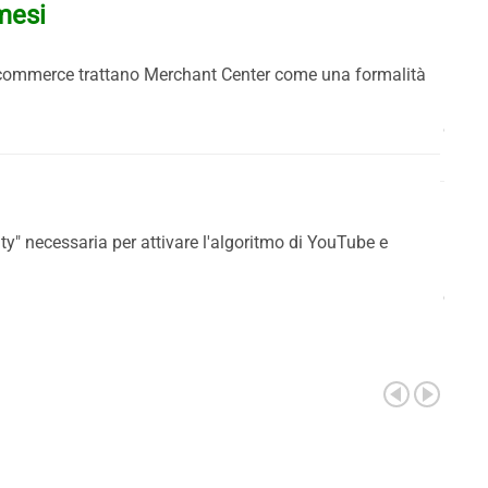
mesi
Lun
i e-commerce trattano Merchant Center come una formalità
La dur
dall'
Com
ty" necessaria per attivare l'algoritmo di YouTube e
La sce
conve