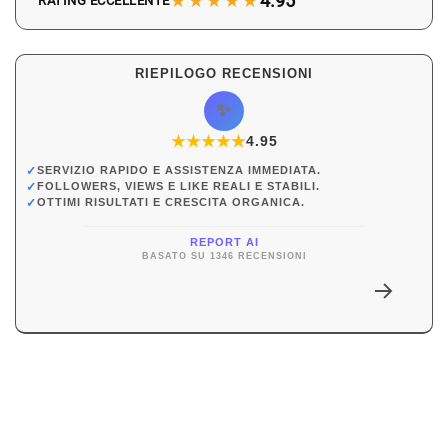
★★★★★
4.95
RATING ECCELLENTE
RIEPILOGO RECENSIONI
✨
★
★
★
★
★
★
4.95
✓
SERVIZIO RAPIDO E ASSISTENZA IMMEDIATA.
✓
FOLLOWERS, VIEWS E LIKE REALI E STABILI.
✓
OTTIMI RISULTATI E CRESCITA ORGANICA.
REPORT AI
BASATO SU 1346 RECENSIONI