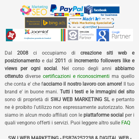
Dal
2008
ci occupiamo di
creazione siti web e
posizionamento
e dal
2011
di
incremento followers like e
views per ogni social
. Nel corso degli anni
abbiamo
ottenuto
diverse
certificazioni e riconoscimenti
ma quello
che conta e' che f
acciamo il nostro lavoro con amore!
Il tuo
brand e' in buone mani.
Tutti i testi e le immagini del sito
sono di proprietà di
SWJ WEB MARKETING SL
e pertanto
ne è proibito l'utilizzo non espressamente autorizzato. Non
siamo in alcun modo affiliati con le
piattaforme social
per i
quali vengono offerti i servizi. Puoi leggere altro sulle
FAQ
SWJ WEB MARKETING - ESB76252238 & DIGITAL WEB -