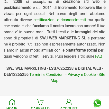
Dal
2008
ci occupiamo di
creazione siti web e
posizionamento
e dal
2011
di
incremento followers like e
views per ogni social
. Nel corso degli anni
abbiamo
ottenuto
diverse
certificazioni e riconoscimenti
ma quello
che conta e' che f
acciamo il nostro lavoro con amore!
Il tuo
brand e' in buone mani.
Tutti i testi e le immagini del sito
sono di proprietà di
SWJ WEB MARKETING SL
e pertanto
ne è proibito l'utilizzo non espressamente autorizzato. Non
siamo in alcun modo affiliati con le
piattaforme social
per i
quali vengono offerti i servizi. Puoi leggere altro sulle
FAQ
SWJ WEB MARKETING - ESB76252238 & DIGITAL WEB -
DE612265256
Termini e Condizioni
-
Privacy e Cookie
-
Site
Map
HOME
CARRELLO
ACCOUNT