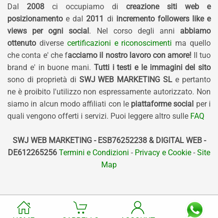
Dal
2008
ci occupiamo di
creazione siti web e
posizionamento
e dal
2011
di
incremento followers like e
views per ogni social
. Nel corso degli anni
abbiamo
ottenuto
diverse
certificazioni e riconoscimenti
ma quello
che conta e' che f
acciamo il nostro lavoro con amore!
Il tuo
brand e' in buone mani.
Tutti i testi e le immagini del sito
sono di proprietà di
SWJ WEB MARKETING SL
e pertanto
ne è proibito l'utilizzo non espressamente autorizzato. Non
siamo in alcun modo affiliati con le
piattaforme social
per i
quali vengono offerti i servizi. Puoi leggere altro sulle
FAQ
SWJ WEB MARKETING - ESB76252238 & DIGITAL WEB -
DE612265256
Termini e Condizioni
-
Privacy e Cookie
-
Site
Map