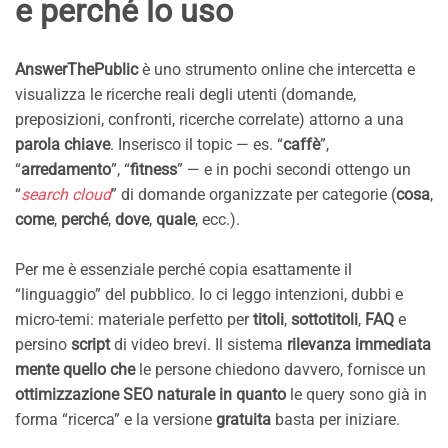
e perché lo uso
AnswerThePublic
è uno strumento online che intercetta e
visualizza le ricerche reali degli utenti (domande,
preposizioni, confronti, ricerche correlate) attorno a una
parola chiave
. Inserisco il topic — es. “
caffè
”,
“
arredamento
”, “
fitness
” — e in pochi secondi ottengo un
“
search cloud
” di domande organizzate per categorie (
cosa
,
come
,
perché
,
dove
,
quale
, ecc.).
Per me è essenziale perché copia esattamente il
“linguaggio” del pubblico. Io ci leggo intenzioni, dubbi e
micro-temi: materiale perfetto per
titoli
,
sottotitoli
,
FAQ
e
persino
script
di video brevi. Il sistema
rilevanza immediata
mente quello che
le persone chiedono davvero, fornisce un
ottimizzazione SEO naturale in quanto
le query sono già in
forma “ricerca” e la versione
gratuita
basta per iniziare.