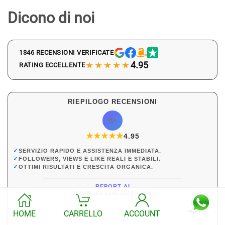
Dicono di noi
1346 RECENSIONI VERIFICATE
★★★★★
4.95
RATING ECCELLENTE
RIEPILOGO RECENSIONI
✨
★
★
★
★
★
★
4.95
✓
SERVIZIO RAPIDO E ASSISTENZA IMMEDIATA.
✓
FOLLOWERS, VIEWS E LIKE REALI E STABILI.
✓
OTTIMI RISULTATI E CRESCITA ORGANICA.
REPORT AI
BASATO SU 1346 RECENSIONI
HOME
CARRELLO
ACCOUNT