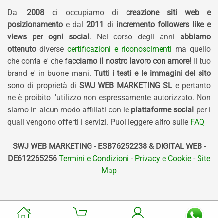
Dal
2008
ci occupiamo di
creazione siti web e
posizionamento
e dal
2011
di
incremento followers like e
views per ogni social
. Nel corso degli anni
abbiamo
ottenuto
diverse
certificazioni e riconoscimenti
ma quello
che conta e' che f
acciamo il nostro lavoro con amore!
Il tuo
brand e' in buone mani.
Tutti i testi e le immagini del sito
sono di proprietà di
SWJ WEB MARKETING SL
e pertanto
ne è proibito l'utilizzo non espressamente autorizzato. Non
siamo in alcun modo affiliati con le
piattaforme social
per i
quali vengono offerti i servizi. Puoi leggere altro sulle
FAQ
SWJ WEB MARKETING - ESB76252238 & DIGITAL WEB -
DE612265256
Termini e Condizioni
-
Privacy e Cookie
-
Site
Map