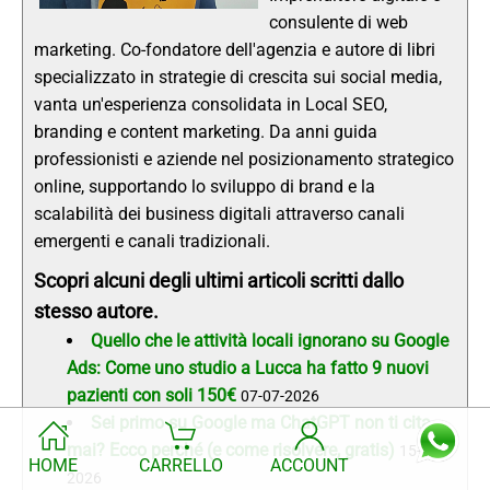
consulente di web
marketing. Co-fondatore dell'agenzia e autore di libri
specializzato in strategie di crescita sui social media,
vanta un'esperienza consolidata in Local SEO,
branding e content marketing. Da anni guida
professionisti e aziende nel posizionamento strategico
online, supportando lo sviluppo di brand e la
scalabilità dei business digitali attraverso canali
emergenti e canali tradizionali.
Scopri alcuni degli ultimi articoli scritti dallo
stesso autore.
Quello che le attività locali ignorano su Google
Ads: Come uno studio a Lucca ha fatto 9 nuovi
pazienti con soli 150€
07-07-2026
Sei primo su Google ma ChatGPT non ti cita
mai? Ecco perché (e come risolvere, gratis)
15-06-
HOME
CARRELLO
ACCOUNT
2026