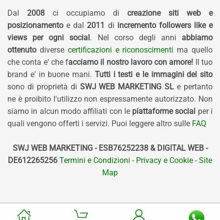
Dal
2008
ci occupiamo di
creazione siti web e
posizionamento
e dal
2011
di
incremento followers like e
views per ogni social
. Nel corso degli anni
abbiamo
ottenuto
diverse
certificazioni e riconoscimenti
ma quello
che conta e' che f
acciamo il nostro lavoro con amore!
Il tuo
brand e' in buone mani.
Tutti i testi e le immagini del sito
sono di proprietà di
SWJ WEB MARKETING SL
e pertanto
ne è proibito l'utilizzo non espressamente autorizzato. Non
siamo in alcun modo affiliati con le
piattaforme social
per i
quali vengono offerti i servizi. Puoi leggere altro sulle
FAQ
SWJ WEB MARKETING - ESB76252238 & DIGITAL WEB -
DE612265256
Termini e Condizioni
-
Privacy e Cookie
-
Site
Map