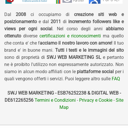
Dal
2008
ci occupiamo di
creazione siti web e
posizionamento
e dal
2011
di
incremento followers like e
views per ogni social
. Nel corso degli anni
abbiamo
ottenuto
diverse
certificazioni e riconoscimenti
ma quello
che conta e' che f
acciamo il nostro lavoro con amore!
Il tuo
brand e' in buone mani.
Tutti i testi e le immagini del sito
sono di proprietà di
SWJ WEB MARKETING SL
e pertanto
ne è proibito l'utilizzo non espressamente autorizzato. Non
siamo in alcun modo affiliati con le
piattaforme social
per i
quali vengono offerti i servizi. Puoi leggere altro sulle
FAQ
SWJ WEB MARKETING - ESB76252238 & DIGITAL WEB -
DE612265256
Termini e Condizioni
-
Privacy e Cookie
-
Site
Map