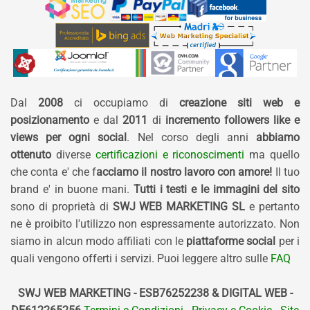
Dal
2008
ci occupiamo di
creazione siti web e
posizionamento
e dal
2011
di
incremento followers like e
views per ogni social
. Nel corso degli anni
abbiamo
ottenuto
diverse
certificazioni e riconoscimenti
ma quello
che conta e' che f
acciamo il nostro lavoro con amore!
Il tuo
brand e' in buone mani.
Tutti i testi e le immagini del sito
sono di proprietà di
SWJ WEB MARKETING SL
e pertanto
ne è proibito l'utilizzo non espressamente autorizzato. Non
siamo in alcun modo affiliati con le
piattaforme social
per i
quali vengono offerti i servizi. Puoi leggere altro sulle
FAQ
SWJ WEB MARKETING - ESB76252238 & DIGITAL WEB -