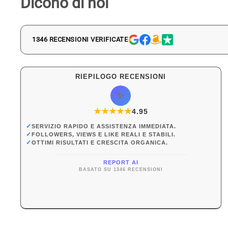
Dicono di noi
1346 RECENSIONI VERIFICATE
RIEPILOGO RECENSIONI
✨
★
★
★
★
★
★
4.95
✓
SERVIZIO RAPIDO E ASSISTENZA IMMEDIATA.
✓
FOLLOWERS, VIEWS E LIKE REALI E STABILI.
✓
OTTIMI RISULTATI E CRESCITA ORGANICA.
REPORT AI
BASATO SU 1346 RECENSIONI