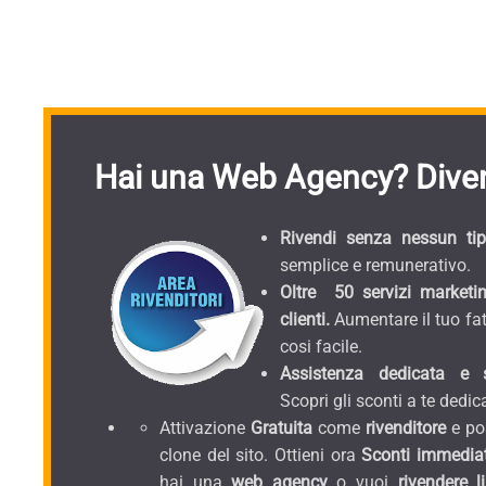
Hai una Web Agency? Diven
Rivendi senza nessun tipo
semplice e remunerativo.
Oltre 50 servizi marketin
clienti.
Aumentare il tuo fat
cosi facile.
Assistenza dedicata e sc
Scopri gli sconti a te dedica
Attivazione
Gratuita
come
rivenditore
e pos
clone del sito. Ottieni ora
Sconti immediat
hai una
web agency
o vuoi
rivendere l