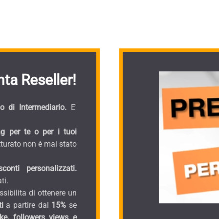
ta Reseller!
 di Intermediario.
E'
g per te o per i tuoi
turato non è mai stato
onti personalizzati.
ti.
sibilita di ottenere un
i
a partire dal
15%
se
ike, followers views e