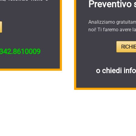
Preventivo 
Analizziamo gratuitame
noi! Ti faremo avere l
RICHI
342.8610009
o chiedi inf