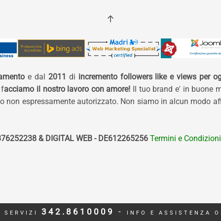
namento
e dal
2011
di
incremento followers like e views per og
 f
acciamo il nostro lavoro con amore!
Il tuo brand e' in buone 
izzo non espressamente autorizzato. Non siamo in alcun modo affi
76252238 & DIGITAL WEB - DE612265256
Termini e Condizioni
342.8610009
-
O SERVIZI
INFO E ASSISTENZA O