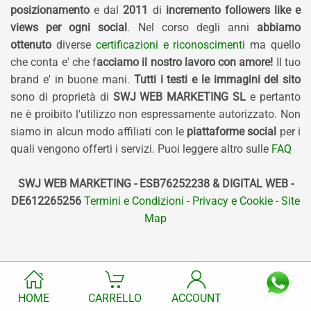
posizionamento
e dal
2011
di
incremento followers like e
views per ogni social
. Nel corso degli anni
abbiamo
ottenuto
diverse
certificazioni e riconoscimenti
ma quello
che conta e' che f
acciamo il nostro lavoro con amore!
Il tuo
brand e' in buone mani.
Tutti i testi e le immagini del sito
sono di proprietà di
SWJ WEB MARKETING SL
e pertanto
ne è proibito l'utilizzo non espressamente autorizzato. Non
siamo in alcun modo affiliati con le
piattaforme social
per i
quali vengono offerti i servizi. Puoi leggere altro sulle
FAQ
SWJ WEB MARKETING - ESB76252238 & DIGITAL WEB -
DE612265256
Termini e Condizioni
-
Privacy e Cookie
-
Site
Map
HOME
CARRELLO
ACCOUNT