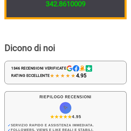
342.8610009
Dicono di noi
1346 RECENSIONI VERIFICATE
★★★★★
4.95
RATING ECCELLENTE
RIEPILOGO RECENSIONI
✨
★
★
★
★
★
★
4.95
✓
SERVIZIO RAPIDO E ASSISTENZA IMMEDIATA.
✓
FOLLOWERS, VIEWS E LIKE REALI E STABILI.