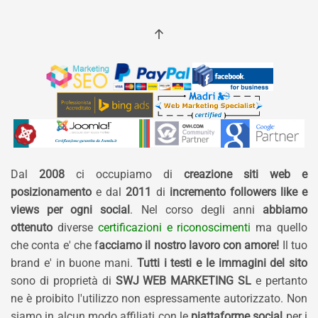
Dal
2008
ci occupiamo di
creazione siti web e
posizionamento
e dal
2011
di
incremento followers like e
views per ogni social
. Nel corso degli anni
abbiamo
ottenuto
diverse
certificazioni e riconoscimenti
ma quello
che conta e' che f
acciamo il nostro lavoro con amore!
Il tuo
brand e' in buone mani.
Tutti i testi e le immagini del sito
sono di proprietà di
SWJ WEB MARKETING SL
e pertanto
ne è proibito l'utilizzo non espressamente autorizzato. Non
siamo in alcun modo affiliati con le
piattaforme social
per i