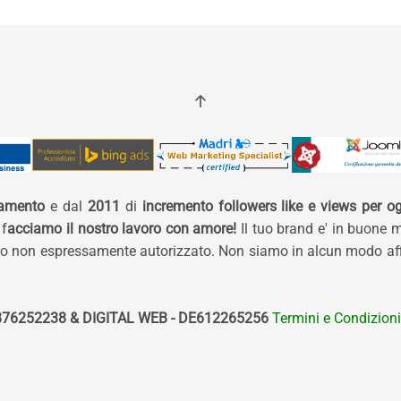
namento
e dal
2011
di
incremento followers like e views per og
 f
acciamo il nostro lavoro con amore!
Il tuo brand e' in buone 
izzo non espressamente autorizzato. Non siamo in alcun modo affi
76252238 & DIGITAL WEB - DE612265256
Termini e Condizioni