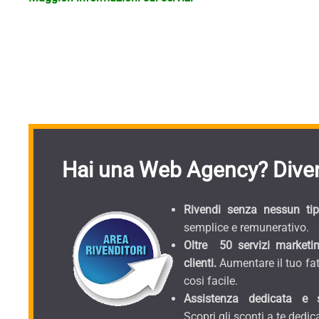
Hai una Web Agency? Diven
Rivendi senza nessun tipo
semplice e remunerativo.
Oltre 50 servizi marketin
clienti.
Aumentare il tuo fat
cosi facile.
Assistenza dedicata e sc
Scopri gli sconti a te dedica