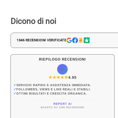
Dicono di noi
1346 RECENSIONI VERIFICATE
RIEPILOGO RECENSIONI
✨
★
★
★
★
★
★
4.95
✓
SERVIZIO RAPIDO E ASSISTENZA IMMEDIATA.
✓
FOLLOWERS, VIEWS E LIKE REALI E STABILI.
✓
OTTIMI RISULTATI E CRESCITA ORGANICA.
REPORT AI
BASATO SU 1346 RECENSIONI