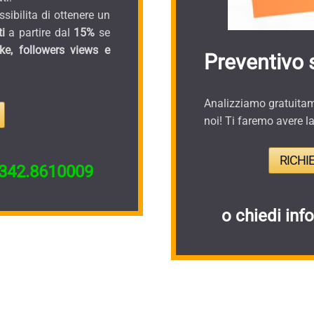
sibilita di ottenere un
i
a partire dal
15%
se
ike, followers views e
Preventivo 
Analizziamo gratuitame
noi! Ti faremo avere l
RICHI
342.8610009
o chiedi inf