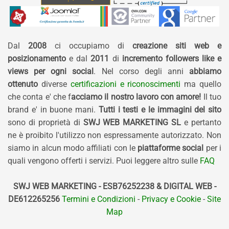
Dal
2008
ci occupiamo di
creazione siti web e
posizionamento
e dal
2011
di
incremento followers like e
views per ogni social
. Nel corso degli anni
abbiamo
ottenuto
diverse
certificazioni e riconoscimenti
ma quello
che conta e' che f
acciamo il nostro lavoro con amore!
Il tuo
brand e' in buone mani.
Tutti i testi e le immagini del sito
sono di proprietà di
SWJ WEB MARKETING SL
e pertanto
ne è proibito l'utilizzo non espressamente autorizzato. Non
siamo in alcun modo affiliati con le
piattaforme social
per i
quali vengono offerti i servizi. Puoi leggere altro sulle
FAQ
SWJ WEB MARKETING - ESB76252238 & DIGITAL WEB -
DE612265256
Termini e Condizioni
-
Privacy e Cookie
-
Site
Map