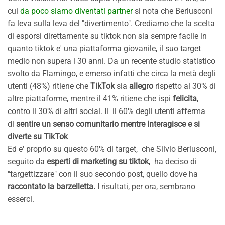
cui
da poco siamo diventati partner
si nota che Berlusconi
fa leva sulla leva del "divertimento". Crediamo che la scelta
di esporsi direttamente su tiktok non sia sempre facile in
quanto tiktok e' una piattaforma giovanile, il suo target
medio non supera i 30 anni. Da un recente studio statistico
svolto da Flamingo, e emerso infatti che circa la metà degli
utenti (48%) ritiene che
TikTok
sia
allegro
rispetto al 30% di
altre piattaforme, mentre il 41% ritiene che ispi
felicita
,
contro il 30% di altri social. Il il 60% degli utenti afferma
di
sentire un senso comunitario mentre interagisce e si
diverte su TikTok
Ed e' proprio su questo 60% di target, che Silvio Berlusconi,
seguito da
esperti di marketing su tiktok
, ha deciso di
"targettizzare" con il suo secondo post, quello dove ha
raccontato la barzelletta.
I risultati, per ora, sembrano
esserci.