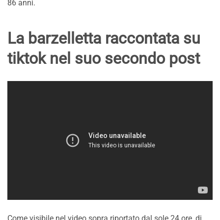
86 anni.
La barzelletta raccontata su
tiktok nel suo secondo post
Come visibile nel video sopra riportato dal sole 24 ore, di