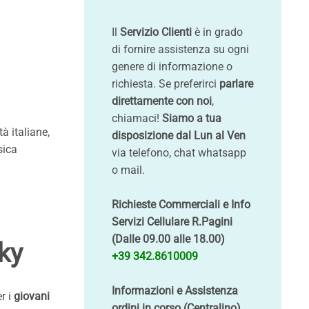
Il
Servizio Clienti
è in grado
di fornire assistenza su ogni
genere di informazione o
richiesta. Se preferirci
parlare
direttamente con noi
,
chiamaci!
Siamo a tua
à italiane,
disposizione dal Lun al Ven
sica
via telefono, chat whatsapp
o mail.
Richieste Commerciali e Info
Servizi Cellulare R.Pagini
(Dalle 09.00 alle 18.00)
sky
+39 342.8610009
Informazioni e Assistenza
er i
giovani
ordini in corso (Centralino)