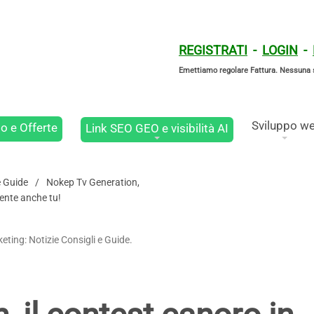
REGISTRATI
-
LOGIN
-
Emettiamo regolare Fattura. Nessuna 
Sviluppo w
o e Offerte
Link SEO GEO e visibilità AI
e Guide
Nokep Tv Generation,
mente anche tu!
eting: Notizie Consigli e Guide.