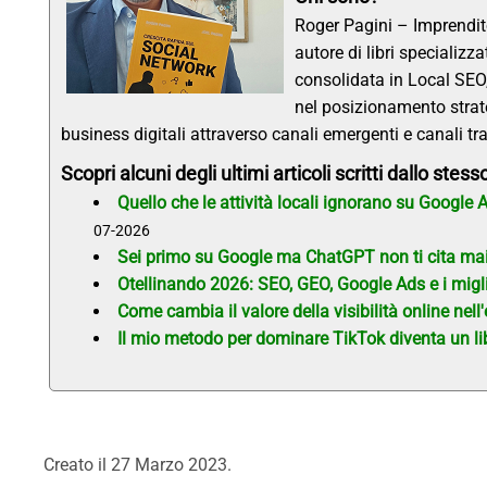
Roger Pagini – Imprendito
autore di libri specializz
consolidata in Local SEO
nel posizionamento strate
business digitali attraverso canali emergenti e canali tra
Scopri alcuni degli ultimi articoli scritti dallo stess
Quello che le attività locali ignorano su Google
07-2026
Sei primo su Google ma ChatGPT non ti cita mai?
Otellinando 2026: SEO, GEO, Google Ads e i miglio
Come cambia il valore della visibilità online nel
Il mio metodo per dominare TikTok diventa un libr
Creato il
27 Marzo 2023
.