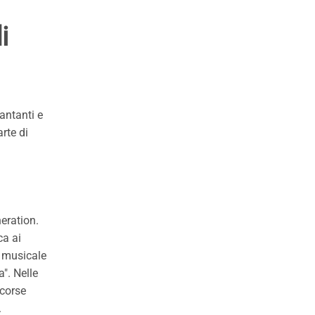
i
antanti e
rte di
neration.
ca ai
t musicale
". Nelle
scorse
.