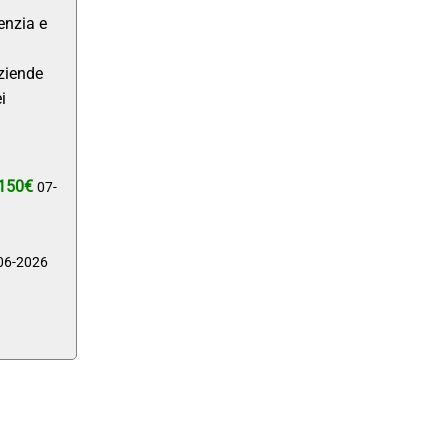
enzia e
aziende
i
 150€
07-
06-2026