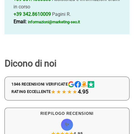
in corso
+39 342.8610009
Pagini R.
Email:
informazioni@marketing-seo.it
Dicono di noi
1346 RECENSIONI VERIFICATE
★★★★★
4.95
RATING ECCELLENTE
RIEPILOGO RECENSIONI
✨
★
★
★
★
★
★
4.95