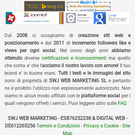
Dal
2008
ci occupiamo di
creazione siti web e
posizionamento
e dal
2011
di
incremento followers like e
views per ogni social
. Nel corso degli anni
abbiamo
ottenuto
diverse
certificazioni e riconoscimenti
ma quello
che conta e' che f
acciamo il nostro lavoro con amore!
Il tuo
brand e' in buone mani.
Tutti i testi e le immagini del sito
sono di proprietà di
SWJ WEB MARKETING SL
e pertanto
ne è proibito l'utilizzo non espressamente autorizzato. Non
siamo in alcun modo affiliati con le
piattaforme social
per i
quali vengono offerti i servizi. Puoi leggere altro sulle
FAQ
SWJ WEB MARKETING - ESB76252238 & DIGITAL WEB -
DE612265256
Termini e Condizioni
-
Privacy e Cookie
-
Site
Map