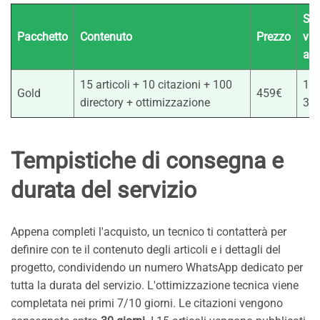
St
Pacchetto
Contenuto
Prezzo
vis
a 3
15 articoli + 10 citazioni + 100
1.5
Gold
459€
directory + ottimizzazione
3.0
Tempistiche di consegna e
durata del servizio
Appena completi l'acquisto, un tecnico ti contatterà per
definire con te il contenuto degli articoli e i dettagli del
progetto, condividendo un numero WhatsApp dedicato per
tutta la durata del servizio. L'ottimizzazione tecnica viene
completata nei primi 7/10 giorni. Le citazioni vengono