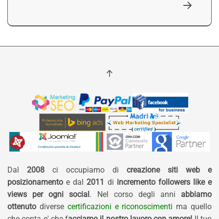
Dal
2008
ci occupiamo di
creazione siti web e
posizionamento
e dal
2011
di
incremento followers like e
views per ogni social
. Nel corso degli anni
abbiamo
ottenuto
diverse
certificazioni e riconoscimenti
ma quello
che conta e' che f
acciamo il nostro lavoro con amore!
Il tuo