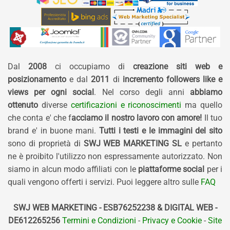
Dal
2008
ci occupiamo di
creazione siti web e
posizionamento
e dal
2011
di
incremento followers like e
views per ogni social
. Nel corso degli anni
abbiamo
ottenuto
diverse
certificazioni e riconoscimenti
ma quello
che conta e' che f
acciamo il nostro lavoro con amore!
Il tuo
brand e' in buone mani.
Tutti i testi e le immagini del sito
sono di proprietà di
SWJ WEB MARKETING SL
e pertanto
ne è proibito l'utilizzo non espressamente autorizzato. Non
siamo in alcun modo affiliati con le
piattaforme social
per i
quali vengono offerti i servizi. Puoi leggere altro sulle
FAQ
SWJ WEB MARKETING - ESB76252238 & DIGITAL WEB -
DE612265256
Termini e Condizioni
-
Privacy e Cookie
-
Site