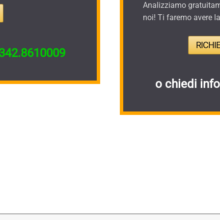
Analizziamo gratuitame
noi! Ti faremo avere l
RICHI
342.8610009
o chiedi inf