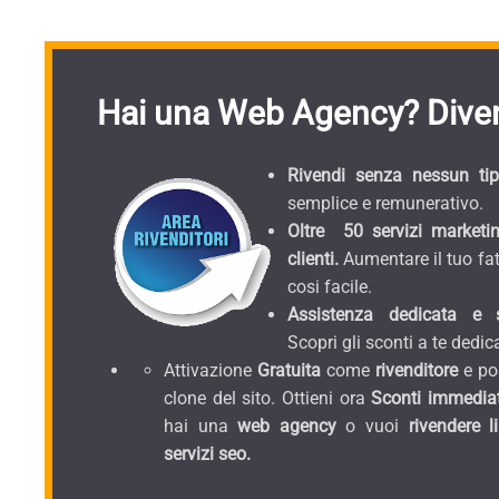
Hai una Web Agency? Diven
Rivendi senza nessun tipo
semplice e remunerativo.
Oltre 50 servizi marketin
clienti.
Aumentare il tuo fat
cosi facile.
Assistenza dedicata e sc
Scopri gli sconti a te dedica
Attivazione
Gratuita
come
rivenditore
e pos
clone del sito. Ottieni ora
Sconti immediat
hai una
web agency
o vuoi
rivendere l
servizi seo.