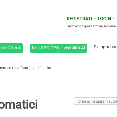
REGISTRATI
-
LOGIN
-
Emettiamo regolare Fattura. Nessuna 
Sviluppo w
o e Offerte
Link SEO GEO e visibilità AI
omatico Post futuri)
200 Like
tomatici
Torna a: Instagram autoli