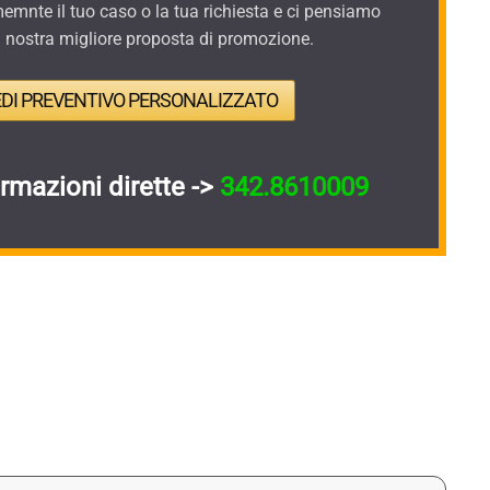
mnte il tuo caso o la tua richiesta e ci pensiamo
a nostra migliore proposta di promozione.
EDI PREVENTIVO PERSONALIZZATO
ormazioni dirette ->
342.8610009