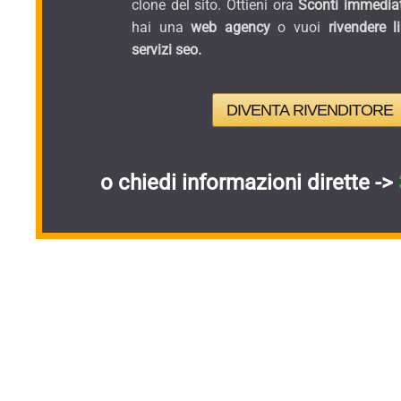
clone del sito. Ottieni ora
Sconti immediat
hai una
web agency
o vuoi
rivendere l
servizi seo.
DIVENTA RIVENDITORE
o chiedi informazioni dirette ->