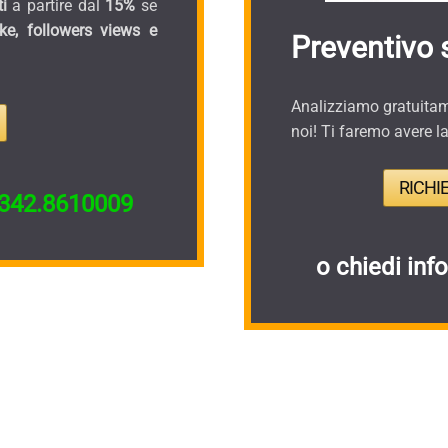
i
a partire dal
15%
se
ike, followers views e
Preventivo 
Analizziamo gratuitame
noi! Ti faremo avere l
RICHI
342.8610009
o chiedi inf