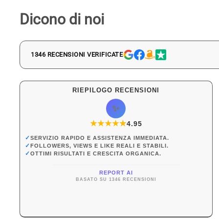
Dicono di noi
1346 RECENSIONI VERIFICATE
RIEPILOGO RECENSIONI
✨
★
★
★
★
★
★
4.95
✓
SERVIZIO RAPIDO E ASSISTENZA IMMEDIATA.
✓
FOLLOWERS, VIEWS E LIKE REALI E STABILI.
✓
OTTIMI RISULTATI E CRESCITA ORGANICA.
REPORT AI
BASATO SU 1346 RECENSIONI