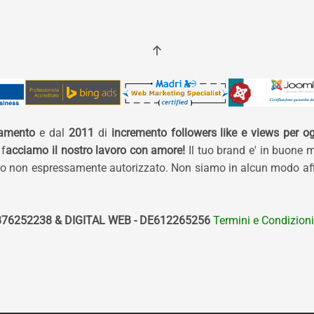
namento
e dal
2011
di
incremento followers like e views per og
 f
acciamo il nostro lavoro con amore!
Il tuo brand e' in buone 
izzo non espressamente autorizzato. Non siamo in alcun modo affi
76252238 & DIGITAL WEB - DE612265256
Termini e Condizioni