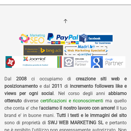
Dal
2008
ci occupiamo di
creazione siti web e
posizionamento
e dal
2011
di
incremento followers like e
views per ogni social
. Nel corso degli anni
abbiamo
ottenuto
diverse
certificazioni e riconoscimenti
ma quello
che conta e' che f
acciamo il nostro lavoro con amore!
Il tuo
brand e' in buone mani.
Tutti i testi e le immagini del sito
sono di proprietà di
SWJ WEB MARKETING SL
e pertanto
ne è proibito l'utilizzo non espressamente autorizzato. Non