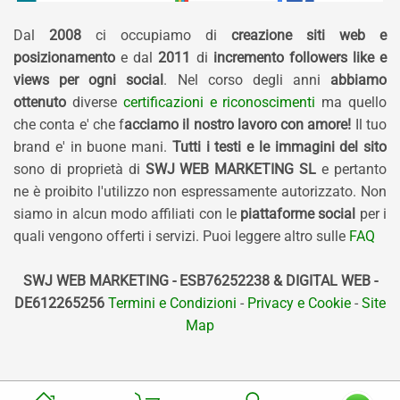
Dal
2008
ci occupiamo di
creazione siti web e
posizionamento
e dal
2011
di
incremento followers like e
views per ogni social
. Nel corso degli anni
abbiamo
ottenuto
diverse
certificazioni e riconoscimenti
ma quello
che conta e' che f
acciamo il nostro lavoro con amore!
Il tuo
brand e' in buone mani.
Tutti i testi e le immagini del sito
sono di proprietà di
SWJ WEB MARKETING SL
e pertanto
ne è proibito l'utilizzo non espressamente autorizzato. Non
siamo in alcun modo affiliati con le
piattaforme social
per i
quali vengono offerti i servizi. Puoi leggere altro sulle
FAQ
SWJ WEB MARKETING - ESB76252238 & DIGITAL WEB -
DE612265256
Termini e Condizioni
-
Privacy e Cookie
-
Site
Map