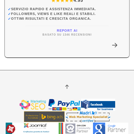
★
★
★
★
★
★
4.95
✓
SERVIZIO RAPIDO E ASSISTENZA IMMEDIATA.
✓
FOLLOWERS, VIEWS E LIKE REALI E STABILI.
✓
OTTIMI RISULTATI E CRESCITA ORGANICA.
REPORT AI
BASATO SU 1346 RECENSIONI