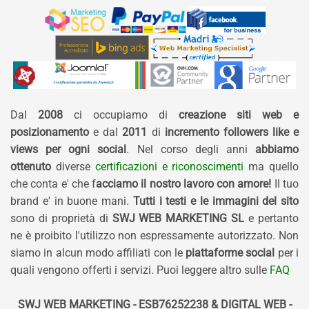
Dal
2008
ci occupiamo di
creazione siti web e
posizionamento
e dal
2011
di
incremento followers like e
views per ogni social
. Nel corso degli anni
abbiamo
ottenuto
diverse
certificazioni e riconoscimenti
ma quello
che conta e' che f
acciamo il nostro lavoro con amore!
Il tuo
brand e' in buone mani.
Tutti i testi e le immagini del sito
sono di proprietà di
SWJ WEB MARKETING SL
e pertanto
ne è proibito l'utilizzo non espressamente autorizzato. Non
siamo in alcun modo affiliati con le
piattaforme social
per i
quali vengono offerti i servizi. Puoi leggere altro sulle
FAQ
SWJ WEB MARKETING - ESB76252238 & DIGITAL WEB -