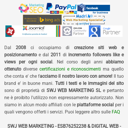
Dal
2008
ci occupiamo di
creazione siti web e
posizionamento
e dal
2011
di
incremento followers like e
views per ogni social
. Nel corso degli anni
abbiamo
ottenuto
diverse
certificazioni e riconoscimenti
ma quello
che conta e' che f
acciamo il nostro lavoro con amore!
Il tuo
brand e' in buone mani.
Tutti i testi e le immagini del sito
sono di proprietà di
SWJ WEB MARKETING SL
e pertanto
ne è proibito l'utilizzo non espressamente autorizzato. Non
siamo in alcun modo affiliati con le
piattaforme social
per i
quali vengono offerti i servizi. Puoi leggere altro sulle
FAQ
SWJ WEB MARKETING - ESB76252238 & DIGITAL WEB -