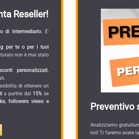
ta Reseller!
 di Intermediario.
E'
g per te o per i tuoi
turato non è mai stato
onti personalizzati.
ti.
sibilita di ottenere un
i
a partire dal
15%
se
ike, followers views e
Preventivo 
Analizziamo gratuitame
noi! Ti faremo avere l