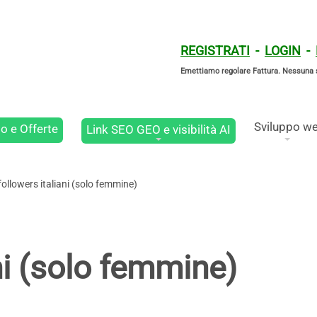
REGISTRATI
-
LOGIN
-
Emettiamo regolare Fattura. Nessuna 
Sviluppo w
o e Offerte
Link SEO GEO e visibilità AI
followers italiani (solo femmine)
ni (solo femmine)