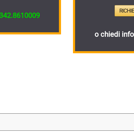
RICHI
342.8610009
o chiedi inf