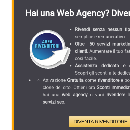
Hai una Web Agency? Diven
Rivendi senza nessun tipo
semplice e remunerativo.
Oltre 50 servizi marketin
clienti.
Aumentare il tuo fat
cosi facile.
Assistenza dedicata e sc
Scopri gli sconti a te dedica
Attivazione
Gratuita
come
rivenditore
e pos
clone del sito. Ottieni ora
Sconti immediat
hai una
web agency
o vuoi
rivendere l
servizi seo.
DIVENTA RIVENDITORE