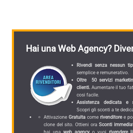
Hai una Web Agency? Diven
Rivendi senza nessun tipo
semplice e remunerativo.
Oltre 50 servizi marketin
clienti.
Aumentare il tuo fat
cosi facile.
Assistenza dedicata e sc
Scopri gli sconti a te dedica
Attivazione
Gratuita
come
rivenditore
e pos
clone del sito. Ottieni ora
Sconti immediat
hai una
web agency
o vuoi
rivendere l