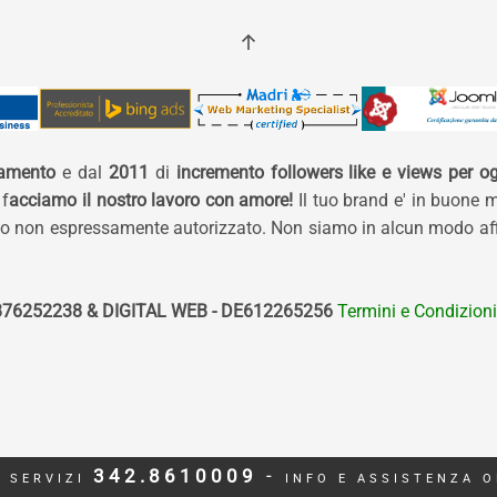
namento
e dal
2011
di
incremento followers like e views per og
 f
acciamo il nostro lavoro con amore!
Il tuo brand e' in buone 
izzo non espressamente autorizzato. Non siamo in alcun modo affi
76252238 & DIGITAL WEB - DE612265256
Termini e Condizioni
342.8610009
-
O SERVIZI
INFO E ASSISTENZA O