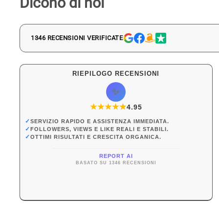
Dicono di noi
1346 RECENSIONI VERIFICATE
RIEPILOGO RECENSIONI
✨
★
★
★
★
★
★
4.95
✓
SERVIZIO RAPIDO E ASSISTENZA IMMEDIATA.
✓
FOLLOWERS, VIEWS E LIKE REALI E STABILI.
✓
OTTIMI RISULTATI E CRESCITA ORGANICA.
REPORT AI
BASATO SU 1346 RECENSIONI