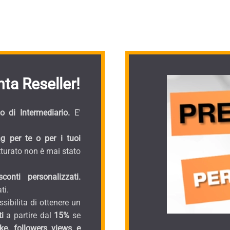
ta Reseller!
 di Intermediario.
E'
g per te o per i tuoi
turato non è mai stato
onti personalizzati.
ti.
sibilita di ottenere un
i
a partire dal
15%
se
ike, followers views e