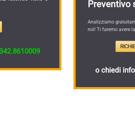
Preventivo 
Analizziamo gratuitame
noi! Ti faremo avere l
RICHI
342.8610009
o chiedi inf