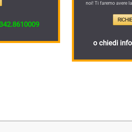
noi! Ti faremo avere l
RICHI
342.8610009
o chiedi inf