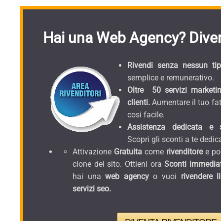
Hai una Web Agency? Diven
Rivendi senza nessun tipo
semplice e remunerativo.
Oltre 50 servizi marketin
clienti.
Aumentare il tuo fat
cosi facile.
Assistenza dedicata e sc
Scopri gli sconti a te dedica
Attivazione
Gratuita
come
rivenditore
e pos
clone del sito. Ottieni ora
Sconti immediat
hai una
web agency
o vuoi
rivendere l
servizi seo.