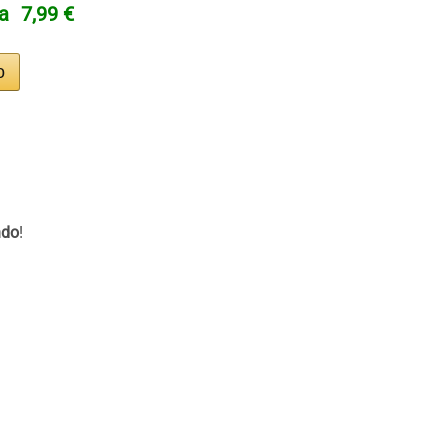
ta
7,99 €
ndo
!