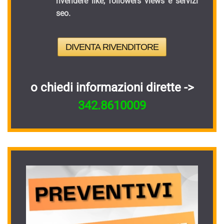
rivendere like, followers views e servizi
seo.
DIVENTA RIVENDITORE
o chiedi informazioni dirette ->
342.8610009