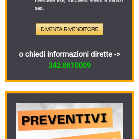
rivendere like, followers views e servizi
seo.
DIVENTA RIVENDITORE
o chiedi informazioni dirette ->
342.8610009