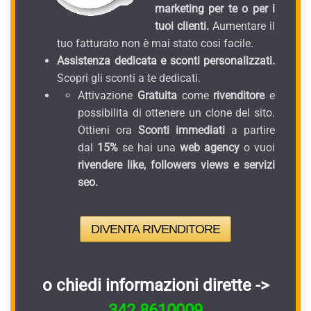
marketing per te o per i
tuoi clienti.
Aumentare il
tuo fatturato non è mai stato cosi facile.
Assistenza dedicata e sconti personalizzati.
Scopri gli sconti a te dedicati.
Attivazione
Gratuita
come
rivenditore
e
possibilita di ottenere un clone del sito.
Ottieni ora
Sconti immediati
a partire
dal
15%
se hai una
web agency
o vuoi
rivendere like, followers views e servizi
seo.
DIVENTA RIVENDITORE
o chiedi informazioni dirette ->
342.8610009