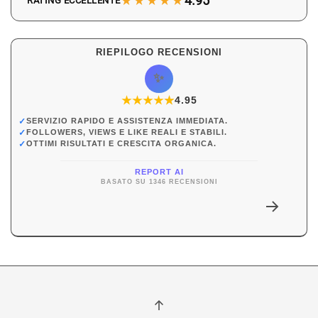
★★★★★
4.95
RATING ECCELLENTE
RIEPILOGO RECENSIONI
✨
★
★
★
★
★
★
4.95
✓
SERVIZIO RAPIDO E ASSISTENZA IMMEDIATA.
✓
FOLLOWERS, VIEWS E LIKE REALI E STABILI.
✓
OTTIMI RISULTATI E CRESCITA ORGANICA.
REPORT AI
BASATO SU 1346 RECENSIONI