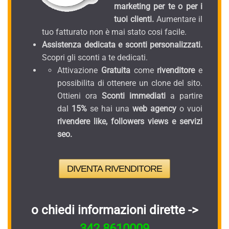
marketing per te o per i
tuoi clienti.
Aumentare il
tuo fatturato non è mai stato cosi facile.
Assistenza dedicata e sconti personalizzati.
Scopri gli sconti a te dedicati.
Attivazione
Gratuita
come
rivenditore
e
possibilita di ottenere un clone del sito.
Ottieni ora
Sconti immediati
a partire
dal
15%
se hai una
web agency
o vuoi
rivendere like, followers views e servizi
seo.
DIVENTA RIVENDITORE
o chiedi informazioni dirette ->
342.8610009