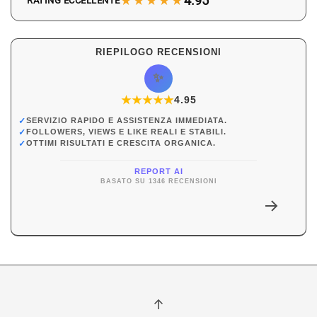
★★★★★
4.95
RATING ECCELLENTE
RIEPILOGO RECENSIONI
✨
★
★
★
★
★
★
4.95
✓
SERVIZIO RAPIDO E ASSISTENZA IMMEDIATA.
✓
FOLLOWERS, VIEWS E LIKE REALI E STABILI.
✓
OTTIMI RISULTATI E CRESCITA ORGANICA.
REPORT AI
BASATO SU 1346 RECENSIONI