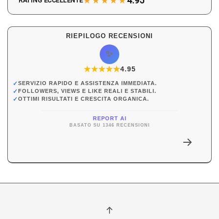
★★★★★
4.95
RATING ECCELLENTE
RIEPILOGO RECENSIONI
✨
★
★
★
★
★
★
4.95
✓
SERVIZIO RAPIDO E ASSISTENZA IMMEDIATA.
✓
FOLLOWERS, VIEWS E LIKE REALI E STABILI.
✓
OTTIMI RISULTATI E CRESCITA ORGANICA.
REPORT AI
BASATO SU 1346 RECENSIONI