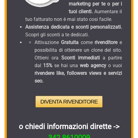
marketing per te o per i
tuoi clienti.
Aumentare il
tuo fatturato non è mai stato cosi facile.
Assistenza dedicata e sconti personalizzati.
Scopri gli sconti a te dedicati.
Attivazione
Gratuita
come
rivenditore
e
possibilita di ottenere un clone del sito.
Ottieni ora
Sconti immediati
a partire
dal
15%
se hai una
web agency
o vuoi
rivendere like, followers views e servizi
seo.
DIVENTA RIVENDITORE
o chiedi informazioni dirette ->
342.8610009